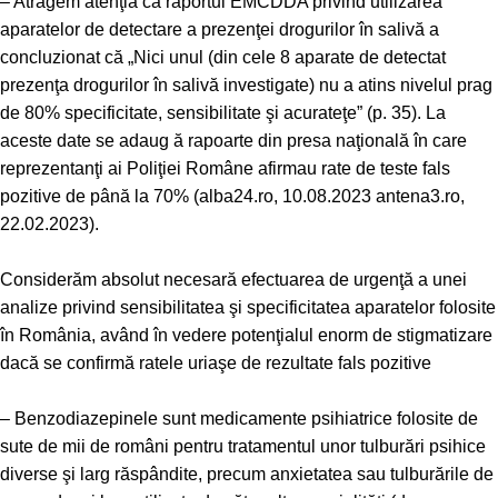
– Atragem atenţia că raportul
EMCDDA
privind utilizarea
aparatelor de detectare a prezenţei drogurilor în salivă a
concluzionat că „Nici unul (din cele 8 aparate de detectat
prezenţa drogurilor în salivă investigate) nu a atins nivelul prag
de 80% specificitate, sensibilitate şi acurateţe” (p. 35). La
aceste date se adaug ă rapoarte din presa naţională în care
reprezentanţi ai Poliţiei Române afirmau rate de teste fals
pozitive de până la 70% (
alba24.ro
, 10.08.2023
antena3.ro
,
22.02.2023).
Considerăm absolut necesară efectuarea de urgenţă a unei
analize privind sensibilitatea şi specificitatea aparatelor folosite
în România, având în vedere potenţialul enorm de stigmatizare
dacă se confirmă ratele uriaşe de rezultate fals pozitive
– Benzodiazepinele sunt medicamente psihiatrice folosite de
sute de mii de români pentru tratamentul unor tulburări psihice
diverse şi larg răspândite, precum anxietatea sau tulburările de