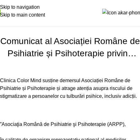
Skip to navigation
Skip to main content
NOUTATI
Comunicat al Asociației Române de
Psihiatrie și Psihoterapie privind
problematica drogurilor
Clinica Color Mind susține demersul
Asociației Române de
Psihiatrie și Psihoterapie
și atrage atenția asupra riscului de
stigmatizare a persoanelor cu tulburări psihice, inclusiv adicții.
”
Asociaţia Română de Psihiatrie şi Psihoterapie (ARPP)
,
în calitate de organism reprezentativ naţional al medicilor