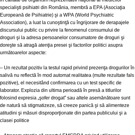
specialişti psihiatri din România, membră a
EPA (Asociaţia
Europeană de Psihiatrie)
şi a
WPA (World Psychiatric
Association)
, a luat la cunoştinţă cu îngrijorare de derapajele
discursului public cu privire la fenomenul consumului de
droguri şi la adresa persoanelor consumatore de droguri şi
doreşte să atragă atenţia presei şi factorilor politici asupra
următoarelor aspecte:
– Un rezultat pozitiv la testul rapid privind prezenţa drogurilor în
salivă nu reflectă în mod automat realitatea (multe rezultate fals
pozitive), el necesitând confirmarea cu un test specific de
laborator. Explozia din ultima perioadă în presă a titlurilor
folosind expresia „şofer drogat” sau altele asemănătoare sunt
de natură să stigmatizeze, să creeze panică şi să alimenteze
atitudini şi măsuri disproporţionate din partea publicului şi a
clasei politice