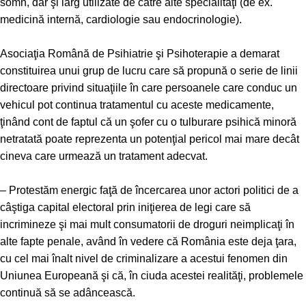
somn, dar şi larg utilizate de către alte specialităţi (de ex.
medicină internă, cardiologie sau endocrinologie).
Asociaţia Română de Psihiatrie şi Psihoterapie a demarat
constituirea unui grup de lucru care să propună o serie de linii
directoare privind situaţiile în care persoanele care conduc un
vehicul pot continua tratamentul cu aceste medicamente,
ţinând cont de faptul că un şofer cu o tulburare psihică minoră
netratată poate reprezenta un potenţial pericol mai mare decât
cineva care urmează un tratament adecvat.
– Protestăm energic faţă de încercarea unor actori politici de a
câştiga capital electoral prin iniţierea de legi care să
incrimineze şi mai mult consumatorii de droguri neimplicaţi în
alte fapte penale, având în vedere că România este deja ţara,
cu cel mai înalt nivel de criminalizare a acestui fenomen din
Uniunea Europeană şi că, în ciuda acestei realităţi, problemele
continuă să se adâncească.