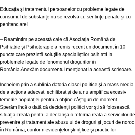
Educaţia şi tratamentul persoanelor cu probleme legate de
consumul de substanţe nu se rezolvă cu sentinţe penale şi cu
penitenciare!
– Reamintim pe această cale că Asociaţia Română de
Psihiatrie şi Psihoterapie a remis recent un document în 10
puncte care prezintă soluţiile specialiştilor psihiatri la
problemele legate de fenomenul drogurilor în
România.Anexăm documentul menţionat la această scrisoare.
Încheiem prin a sublinia datoria clasei politice şi a mass-media
de a acţiona adecvat, echilibrat şi de a nu amplifica excesiv
temerile populaţiei pentru a obţine câştiguri de moment.
Sperăm încă o dată că decidenţii politici vor şti să folosească
situaţia creată pentru a declanşa o reformă reală a serviciilor de
prevenire şi tratament ale abuzului de droguri şi jocuri de noroc
în România, conform evidenţelor ştiinţifice şi practicilor