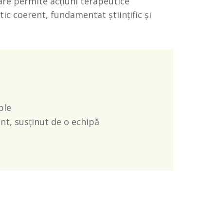
are permite acțiuni terapeutice
ic coerent, fundamentat științific și
ple
t, susținut de o echipă