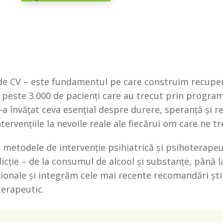
de CV – este fundamentul pe care construim recuper
i peste 3.000 de pacienți care au trecut prin progr
-a învățat ceva esențial despre durere, speranță și re
ervențiile la nevoile reale ale fiecărui om care ne tr
metodele de intervenție psihiatrică și psihoterapeut
cție – de la consumul de alcool și substanțe, până 
onale și integrăm cele mai recente recomandări știi
erapeutic.