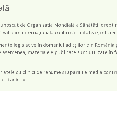
ală
noscut de Organizația Mondială a Sănătății drept 
 validare internațională confirmă calitatea și eficienț
nte legislative în domeniul adicțiilor din România și
 asemenea, materialele publicate sunt utilizate în f
iatele cu clinici de renume și aparițiile media contr
lui adictiv.