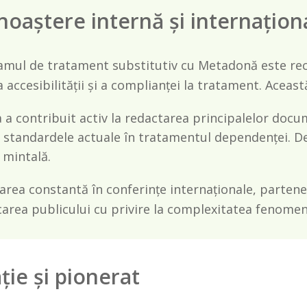
oaștere internă și internațion
mul de tratament substitutiv cu Metadonă este recu
 accesibilității și a complianței la tratament. Această
 a contribuit activ la redactarea principalelor docume
c standardele actuale în tratamentul dependenței. De
 mintală.
area constantă în conferințe internaționale, partener
carea publicului cu privire la complexitatea fenomenu
ție și pionerat