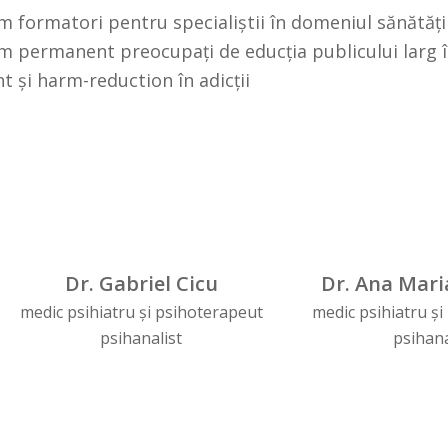
 formatori pentru specialiștii în domeniul sănătății 
 permanent preocupați de educția publicului larg î
t și harm-reduction în adicții
Dr. Gabriel Cicu
Dr. Ana Mari
medic psihiatru și psihoterapeut
medic psihiatru ș
psihanalist
psihana