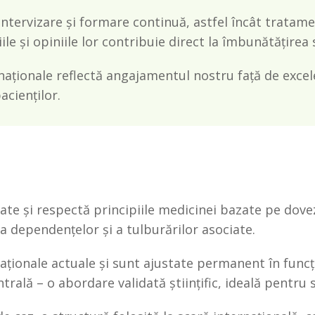
, intervizare și formare continuă, astfel încât trat
ile și opiniile lor contribuie direct la îmbunătățirea 
rnaționale reflectă angajamentul nostru față de excel
acienților.
lidate și respectă principiile medicinei bazate pe do
rea dependențelor și a tulburărilor asociate.
naționale actuale și sunt ajustate permanent în funcț
trală – o abordare validată științific, ideală pentru