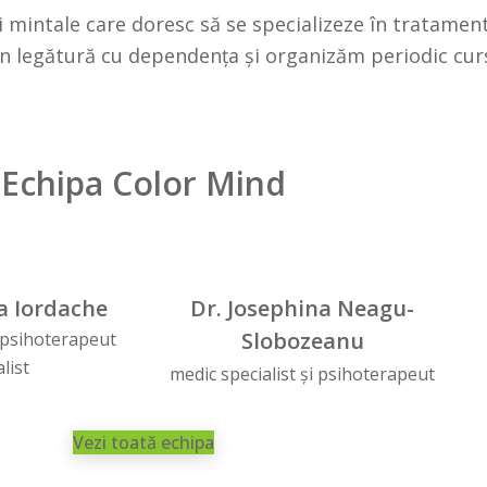
mintale care doresc să se specializeze în tratamentu
n legătură cu dependența și organizăm periodic curs
Echipa Color Mind
a Iordache
Dr. Josephina Neagu-
Slobozeanu
i psihoterapeut
list
medic specialist și psihoterapeut
Vezi toată echipa