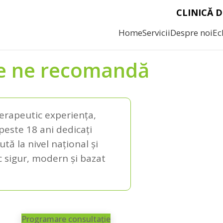
CLINICĂ
D
Home
Servicii
Despre noi
Ec
e ne recomandă
erapeutic experiența,
peste 18 ani dedicați
ă la nivel național și
c sigur, modern și bazat
Programare consultație