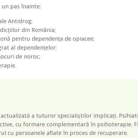
un pas înainte:
le Antidrog;
dicțiilor din România;
donă pentru dependența de opiacee;
grat al dependențelor;
ocuri de noroc;
erapie.
ualizată a tuturor specialiștilor implicați. Psihiatrii
ctive, cu formare complementară în psihoterapie. F
crul cu persoanele aflate în proces de recuperare.