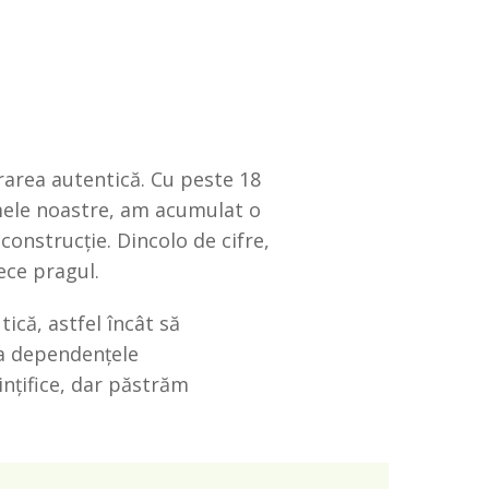
area autentică. Cu peste 18
amele noastre, am acumulat o
construcție. Dincolo de cifre,
ece pragul.
ică, astfel încât să
la dependențele
nțifice, dar păstrăm