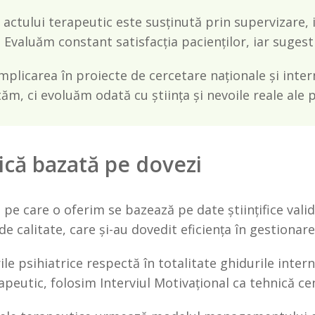
a actului terapeutic este susținută prin supervizare
. Evaluăm constant satisfacția pacienților, iar sugesti
implicarea în proiecte de cercetare naționale și inte
ăm, ci evoluăm odată cu știința și nevoile reale ale p
ică bazată pe dovezi
a pe care o oferim se bazează pe date științifice va
 de calitate, care și-au dovedit eficiența în gestiona
ile psihiatrice respectă în totalitate ghidurile inter
peutic, folosim Interviul Motivațional ca tehnică cen