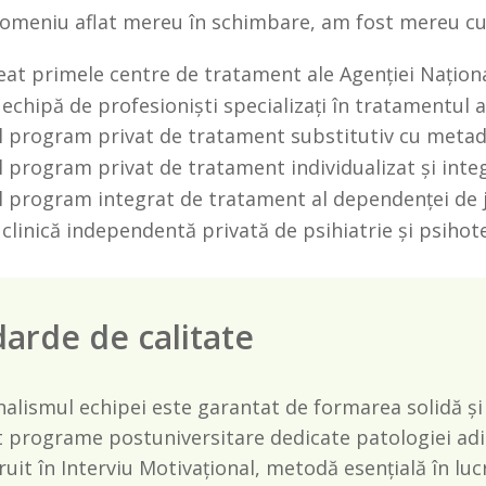
domeniu aflat mereu în schimbare, am fost mereu cu 
at primele centre de tratament ale Agenției Naționa
echipă de profesioniști specializați în tratamentul a
 program privat de tratament substitutiv cu meta
 program privat de tratament individualizat și inte
 program integrat de tratament al dependenței de j
clinică independentă privată de psihiatrie și psihot
arde de calitate
alismul echipei este garantat de formarea solidă și act
 programe postuniversitare dedicate patologiei adi
ruit în Interviu Motivațional, metodă esențială în lu