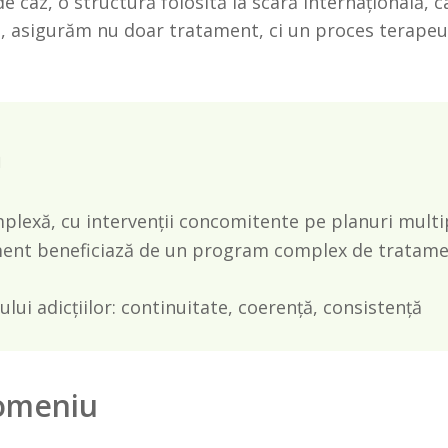
z, o structură folosită la scară internațională, c
e, asigurăm nu doar tratament, ci un proces terapeut
ă
plexă, cu intervenții concomitente pe planuri multi
ment beneficiază de un program complex de tratamen
lui adicțiilor: continuitate, coerență, consistență
domeniu