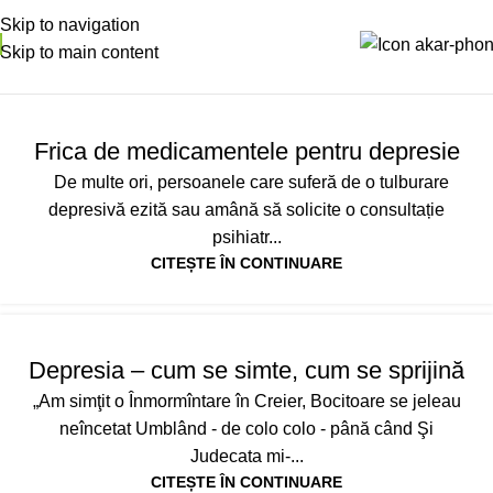
Skip to navigation
Skip to main content
INFO UTILE PSIHIATRIE
,
INFO UTILE PSIHOTERAPIE
Frica de medicamentele pentru depresie
De multe ori, persoanele care suferă de o tulburare
depresivă ezită sau amână să solicite o consultație
psihiatr...
CITEȘTE ÎN CONTINUARE
INFO UTILE PSIHOTERAPIE
Depresia – cum se simte, cum se sprijină
„Am simţit o Înmormîntare în Creier, Bocitoare se jeleau
neîncetat Umblând - de colo colo - până când Şi
Judecata mi-...
CITEȘTE ÎN CONTINUARE