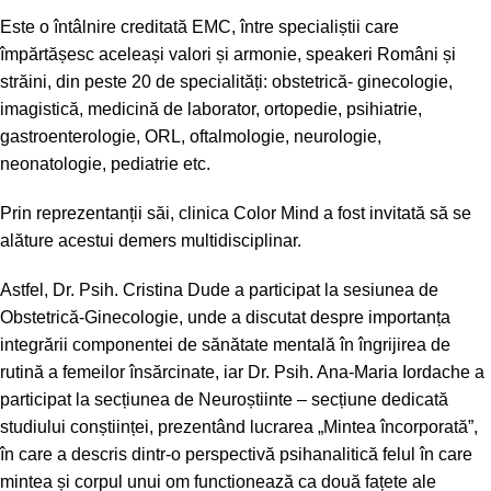
Este o întâlnire creditată EMC, între specialiștii care
împărtășesc aceleași valori și armonie, speakeri Români și
străini, din peste 20 de specialități: obstetrică- ginecologie,
imagistică, medicină de laborator, ortopedie, psihiatrie,
gastroenterologie, ORL, oftalmologie, neurologie,
neonatologie, pediatrie etc.
Prin reprezentanții săi, clinica Color Mind a fost invitată să se
alăture acestui demers multidisciplinar.
Astfel, Dr. Psih. Cristina Dude a participat la sesiunea de
Obstetrică-Ginecologie, unde a discutat despre importanța
integrării componentei de sănătate mentală în îngrijirea de
rutină a femeilor însărcinate, iar Dr. Psih. Ana-Maria Iordache a
participat la secțiunea de Neuroștiinte – secțiune dedicată
studiului conștiinței, prezentând lucrarea „Mintea încorporată”,
în care a descris dintr-o perspectivă psihanalitică felul în care
mintea și corpul unui om functionează ca două fațete ale